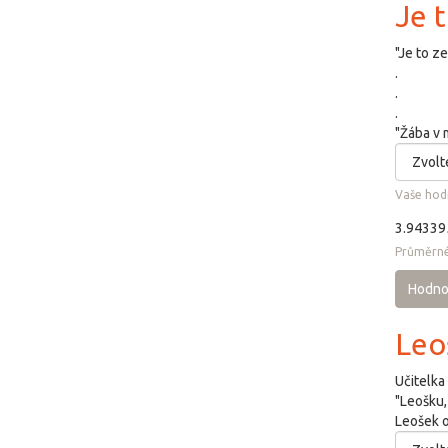
Je t
"Je to ze
.
.
.
"Žába v 
Vaše hod
3.94339
Průměrné
Hodno
Leo
Učitelka
"Leošku,
Leošek od