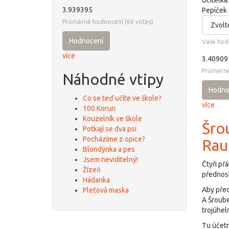
Učitelka
3.939395
Pepíček n
Průměrné hodnocení
(
66
votes)
Hodnocení
Vaše hod
více
3.40909
Průměrné
Náhodné vtipy
Hodno
Co se teď učíte ve škole?
více
100 Korun
Kouzelník ve škole
Šrou
Potkají se dva psi
Pocházíme z opice?
Rau
Blondýnka a pes
Jsem neviditelný!
Čtyři přá
Žízeň
přednost
Hádanka
Aby před
Pleťová maska
A Šroube
trojúhel
Tu účetn