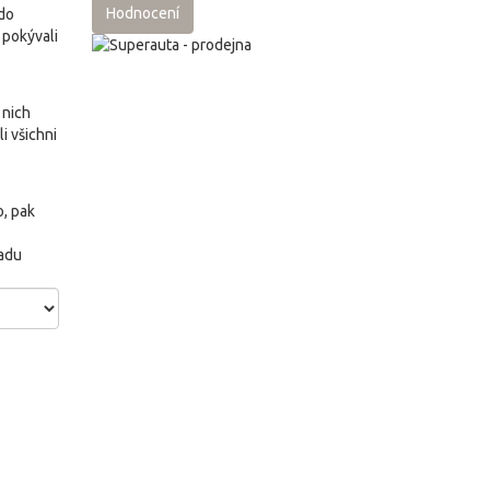
Hodnocení
do
 pokývali
 nich
i všichni
, pak
radu