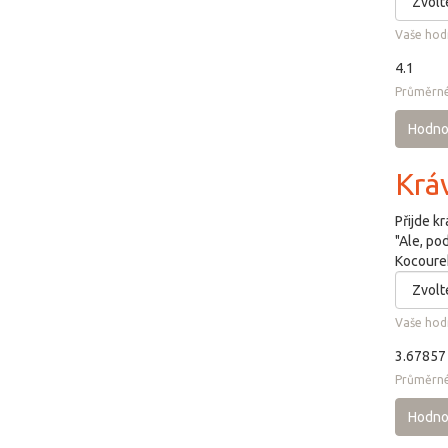
Vaše hod
4.1
Průměrné
Hodno
Krá
Přijde k
"Ale, po
Kocourek
Vaše hod
3.67857
Průměrné
Hodno