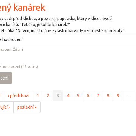
ený kanárek
y sedí před klíckou, a pozorují papouška, který v klícce bydlí.
ička říká: "Tetičko, je tohle kanárek?"
teta říká: "Nevím, má strašně zvláštní barvu. Možná ještě není zralý."
nocení:
Žádné
 hodnocení
(
18
votes)
cení
í
‹ předchozí
1
2
3
4
5
6
7
8
9
…
jící ›
poslední »