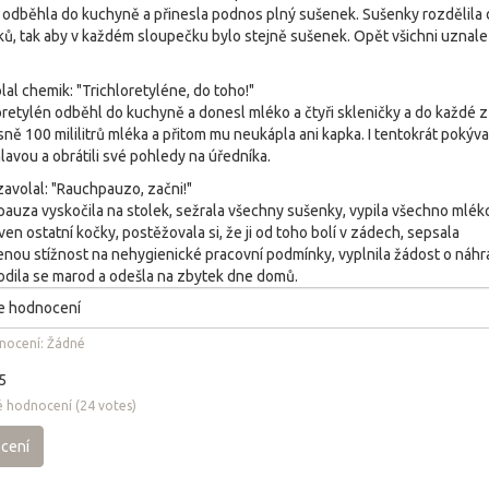
 odběhla do kuchyně a přinesla podnos plný sušenek. Sušenky rozdělila 
ů, tak aby v každém sloupečku bylo stejně sušenek. Opět všichni uznale
lal chemik: "Trichloretyléne, do toho!"
oretylén odběhl do kuchyně a donesl mléko a čtyři skleničky a do každé z
esně 100 mililitrů mléka a přitom mu neukápla ani kapka. I tentokrát pokýval
lavou a obrátili své pohledy na úředníka.
zavolal: "Rauchpauzo, začni!"
auza vyskočila na stolek, sežrala všechny sušenky, vypila všechno mléko
ven ostatní kočky, postěžovala si, že ji od toho bolí v zádech, sepsala
nou stížnost na nehygienické pracovní podmínky, vyplnila žádost o náh
odila se marod a odešla na zbytek dne domů.
nocení:
Žádné
5
 hodnocení
(
24
votes)
cení