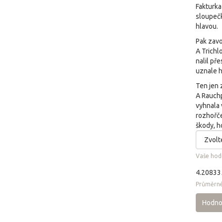
Fakturka
sloupečk
hlavou.
Pak zavo
A Trichl
nalil př
uznale h
Ten jen 
A Rauchp
vyhnala 
rozhořče
škody, h
Vaše hod
4.20833
Průměrné
Hodno