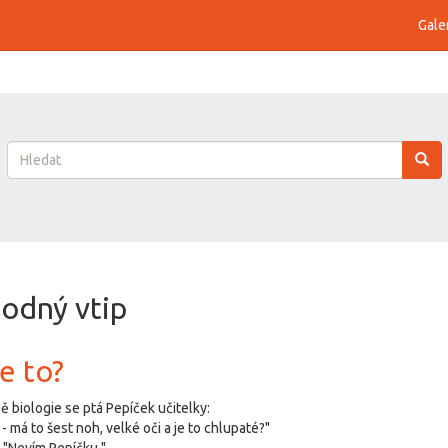
Gale
Vyhledávání
Hledat
odný vtip
e to?
ně biologie se ptá Pepíček učitelky:
 - má to šest noh, velké oči a je to chlupaté?"