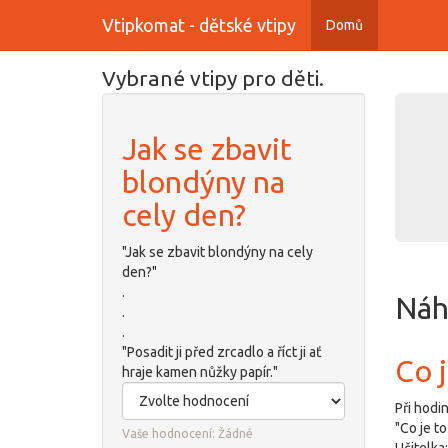
Vtipkomat - dětské vtipy
Domů
Přejít
Vybrané vtipy pro děti.
k
hlavnímu
obsahu
Jak se zbavit
blondýny na
cely den?
"Jak se zbavit blondýny na cely
den?"
.
Náh
.
.
"Posadit ji před zrcadlo a říct ji ať
Co j
hraje kamen nůžky papír."
Při hodi
"Co je to
Vaše hodnocení:
Žádné