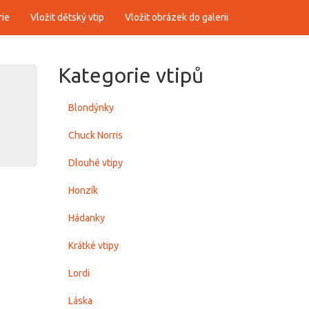
rie
Vložit dětský vtip
Vložit obrázek do galerii
Kategorie vtipů
Blondýnky
Chuck Norris
Dlouhé vtipy
Honzík
Hádanky
Krátké vtipy
Lordi
Láska