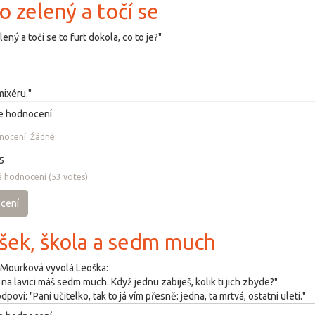
o zelený a točí se
lený a točí se to furt dokola, co to je?"
mixéru."
nocení:
Žádné
5
 hodnocení
(
53
votes)
cení
šek, škola a sedm much
 Mourková vyvolá Leoška:
 na lavici máš sedm much. Když jednu zabiješ, kolik ti jich zbyde?"
poví: "Paní učitelko, tak to já vím přesně: jedna, ta mrtvá, ostatní uletí."