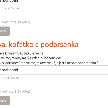
nocení:
Žádné
 hodnocení
(
40
votes)
cení
va, koťátko a podprsenka
ráva k malému koťátku a řekne:
dívejme, takový malý a tak dlouhé fousky!"
 si odfrkne: "Podívejme, taková velká, a ještě nenosí podprsenku."
nocení:
Žádné
 hodnocení
(
28
votes)
cení