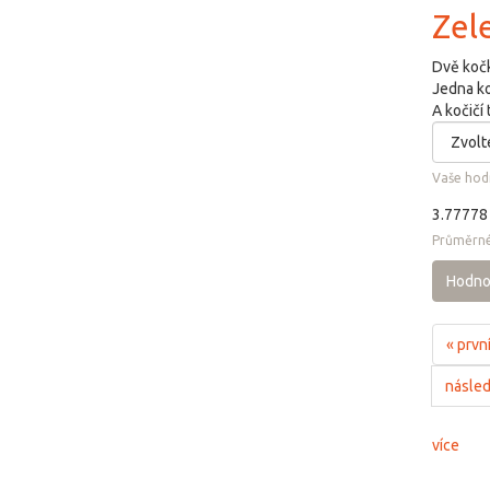
Zel
Dvě kočk
Jedna koč
A kočičí 
Vaše hod
3.77778
Průměrné
Hodno
« prvn
následu
více