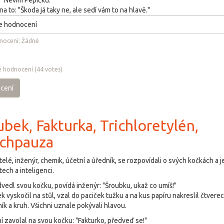
: "Nevím Pepíčku."
a to: "Škoda já taky ne, ale sedí vám to na hlavě."
nocení:
Žádné
 hodnocení
(
44
votes)
cení
bek, Fakturka, Trichloretylén,
chpauza
telé, inženýr, chemik, účetní a úředník, se rozpovídali o svých kočkách a je
ech a inteligenci.
vedl svou kočku, povídá inženýr: "Šroubku, ukaž co umíš!"
k vyskočil na stůl, vzal do paciček tužku a na kus papíru nakreslil čtverec
ník a kruh. Všichni uznale pokývali hlavou.
í zavolal na svou kočku: "Fakturko, předveď se!"