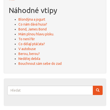
Náhodné vtipy
Blondýna a jogurt
Co nám dává husa?
Bond, James Bond
Mám plnou hlavu písku.
To není fér
Co dělají ptáčata?
V autobuse
Berou, berou?
Nedělej debila
Bouchnout sám sebe do zad
Vyhledávání
Hledat