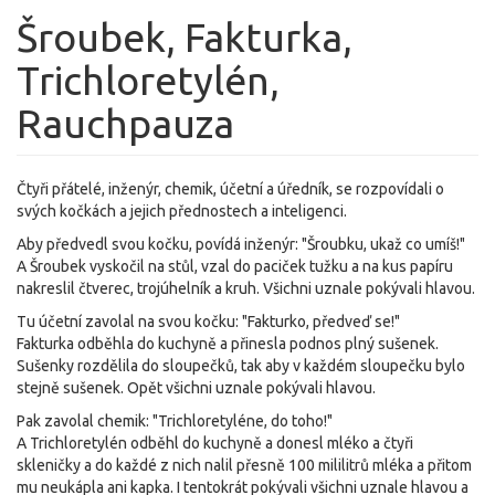
Šroubek, Fakturka,
Trichloretylén,
Rauchpauza
Čtyři přátelé, inženýr, chemik, účetní a úředník, se rozpovídali o
svých kočkách a jejich přednostech a inteligenci.
Aby předvedl svou kočku, povídá inženýr: "Šroubku, ukaž co umíš!"
A Šroubek vyskočil na stůl, vzal do paciček tužku a na kus papíru
nakreslil čtverec, trojúhelník a kruh. Všichni uznale pokývali hlavou.
Tu účetní zavolal na svou kočku: "Fakturko, předveď se!"
Fakturka odběhla do kuchyně a přinesla podnos plný sušenek.
Sušenky rozdělila do sloupečků, tak aby v každém sloupečku bylo
stejně sušenek. Opět všichni uznale pokývali hlavou.
Pak zavolal chemik: "Trichloretyléne, do toho!"
A Trichloretylén odběhl do kuchyně a donesl mléko a čtyři
skleničky a do každé z nich nalil přesně 100 mililitrů mléka a přitom
mu neukápla ani kapka. I tentokrát pokývali všichni uznale hlavou a