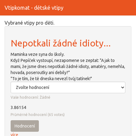
Vtipkomat - dětské vtipy
Přejít
Vybrané vtipy pro děti.
k
hlavnímu
Nepotkali žádné idioty...
obsahu
Maminka veze syna do školy.
Když Pepíček vystoupí, nezapomene se zeptat: "A jak to
mami, že jsme dnes nepotkali žádné idioty, amatéry, nemehla,
hovada, poseroutky ani debily?"
"To je tím, že tě dneska nevezl tvůj tatínek!"
Vaše hodnocení:
Žádné
3.86154
Průměrné hodnocení
(
65
votes)
Hodnocení
více