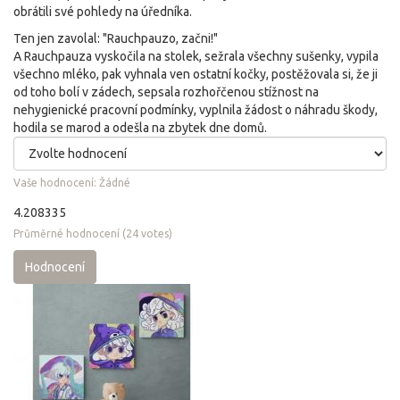
obrátili své pohledy na úředníka.
Ten jen zavolal: "Rauchpauzo, začni!"
A Rauchpauza vyskočila na stolek, sežrala všechny sušenky, vypila
všechno mléko, pak vyhnala ven ostatní kočky, postěžovala si, že ji
od toho bolí v zádech, sepsala rozhořčenou stížnost na
nehygienické pracovní podmínky, vyplnila žádost o náhradu škody,
hodila se marod a odešla na zbytek dne domů.
Vaše hodnocení:
Žádné
4.208335
Průměrné hodnocení
(
24
votes)
Hodnocení