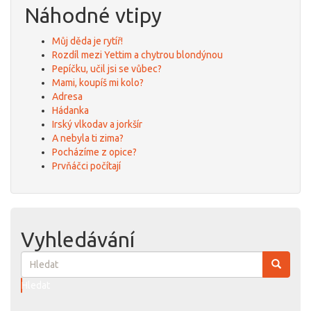
Náhodné vtipy
Můj děda je rytíř!
Rozdíl mezi Yettim a chytrou blondýnou
Pepíčku, učil jsi se vůbec?
Mami, koupíš mi kolo?
Adresa
Hádanka
Irský vlkodav a jorkšír
A nebyla ti zima?
Pocházíme z opice?
Prvňáčci počítají
Vyhledávání
Hledat