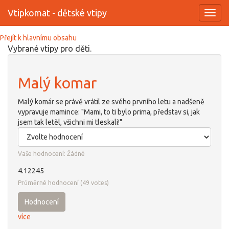
Vtipkomat - dětské vtipy
Toggl
navig
Přejít k hlavnímu obsahu
Vybrané vtipy pro děti.
Malý komar
Malý komár se právě vrátil ze svého prvního letu a nadšeně
vypravuje mamince: "Mami, to ti bylo prima, představ si, jak
jsem tak letěl, všichni mi tleskali!"
Vaše hodnocení:
Žádné
4.12245
Průměrné hodnocení
(
49
votes)
Hodnocení
více