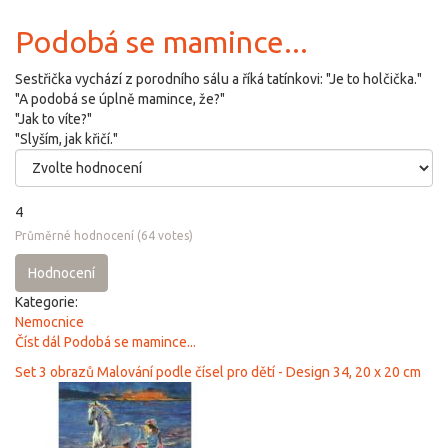
Podobá se mamince...
Sestřička vychází z porodního sálu a říká tatínkovi: "Je to holčička."
"A podobá se úplně mamince, že?"
"Jak to víte?"
"Slyším, jak křičí."
4
Průměrné hodnocení
(
64
votes)
Hodnocení
Kategorie:
Nemocnice
Číst dál
Podobá se mamince...
Set 3 obrazů Malování podle čísel pro dětí - Design 34, 20 x 20 cm