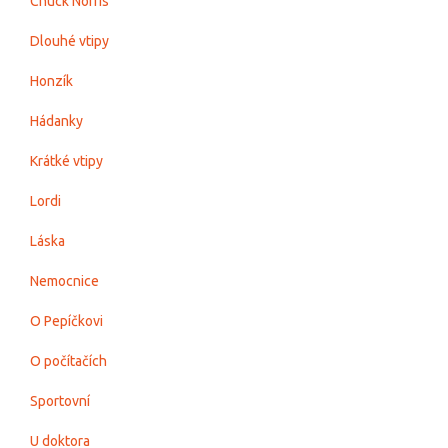
Chuck Norris
Dlouhé vtipy
Honzík
Hádanky
Krátké vtipy
Lordi
Láska
Nemocnice
O Pepíčkovi
O počítačích
Sportovní
U doktora