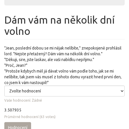
Dám vám na několik dní
volno
"Jean, poslední dobou se mi nějak nelíbíte," znepokojeně prohlásil
lord. "Nejste přetažený? Dám vám na několik dní volno."
"Děkuji, sire, jste laskav, ale vaši nabídku nepřijmu."
"Proč, Jean?"
"Protože kdybych měl já dávat volno vám podle toho, jak se mi
nelíbíte, tak jsem vás musel z tohoto domu vyrazit hned první den,
co jsem k vám nastoupil!"
Vaše hodnocení:
Žádné
3.507935
Průměrné hodnocení
(
63
votes)
Hodnocení