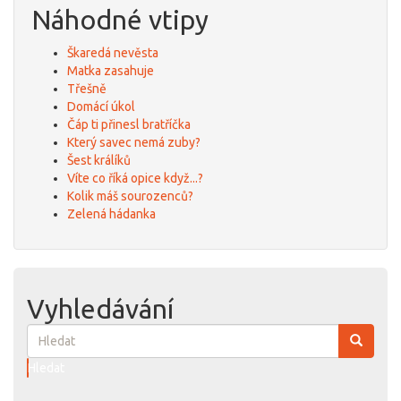
Náhodné vtipy
Škaredá nevěsta
Matka zasahuje
Třešně
Domácí úkol
Čáp ti přinesl bratříčka
Který savec nemá zuby?
Šest králíků
Víte co říká opice když...?
Kolik máš sourozenců?
Zelená hádanka
Vyhledávání
Hledat