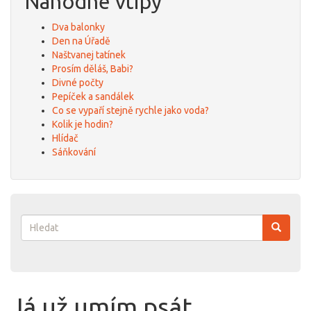
Náhodné vtipy
Dva balonky
Den na Úřadě
Naštvanej tatínek
Prosím děláš, Babi?
Divné počty
Pepíček a sandálek
Co se vypaří stejně rychle jako voda?
Kolik je hodin?
Hlídač
Sáňkování
Vyhledávání
Hledat
Já už umím psát