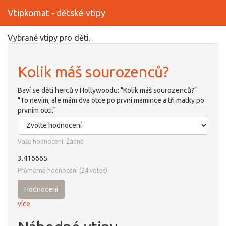
Vtipkomat - dětské vtipy
Přejít
Vybrané vtipy pro děti.
k
hlavnímu
Kolik máš sourozenců?
obsahu
Baví se děti herců v Hollywoodu: "Kolik máš sourozenců?"
"To nevím, ale mám dva otce po první mamince a tři matky po
prvním otci."
Vaše hodnocení:
Žádné
3.416665
Průměrné hodnocení
(
24
votes)
Hodnocení
více