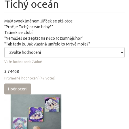
Tichý oceán
Malý synek jménem Jiříček se ptá otce:
"Proč je Tichý oceán tichý?"
Tatínek se zlobí:
"Nemůžeš se zeptat na něco rozumnějšího?"
"Tak tedy jo. Jak vlastně umřelo to Mrtvé moře?"
Vaše hodnocení:
Žádné
3.74468
Průměrné hodnocení
(
47
votes)
Hodnocení