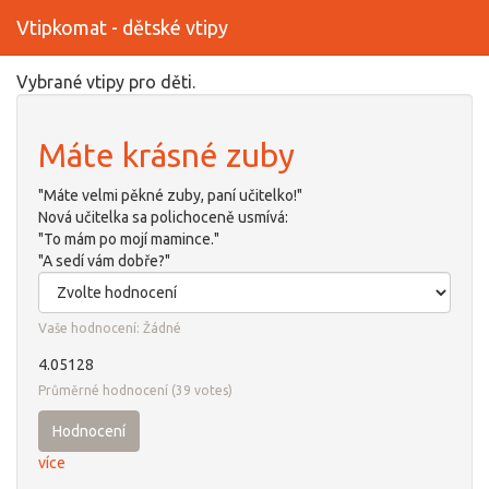
Vtipkomat - dětské vtipy
Přejít
Vybrané vtipy pro děti.
k
hlavnímu
Máte krásné zuby
obsahu
"Máte velmi pěkné zuby, paní učitelko!"
Nová učitelka sa polichoceně usmívá:
"To mám po mojí mamince."
"A sedí vám dobře?"
Vaše hodnocení:
Žádné
4.05128
Průměrné hodnocení
(
39
votes)
Hodnocení
více