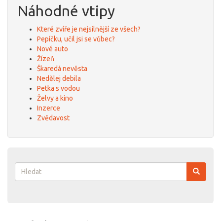
Náhodné vtipy
Které zvíře je nejsilnější ze všech?
Pepíčku, učil jsi se vůbec?
Nové auto
Žízeň
Škaredá nevěsta
Nedělej debila
Petka s vodou
Želvy a kino
Inzerce
Zvědavost
Vyhledávání
Hledat