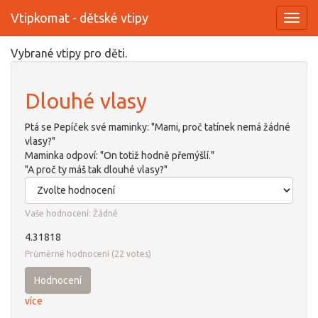
Vtipkomat - dětské vtipy
Toggl
navig
Přejít
Vybrané vtipy pro děti.
k
hlavnímu
Dlouhé vlasy
obsahu
Ptá se Pepíček své maminky: "Mami, proč tatínek nemá žádné
vlasy?"
Maminka odpoví: "On totiž hodně přemýšlí."
"A proč ty máš tak dlouhé vlasy?"
Vaše hodnocení:
Žádné
4.31818
Průměrné hodnocení
(
22
votes)
Hodnocení
více