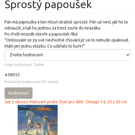
Sprostý papoušek
Pán má papouška a ten mluví strašně sprostě. Pán už neví, jak ho to
odnaučit, a tak ho jednou za trest zavře do mrazáku.
Po chvíli mrazák otevře a papoušek říká:
"Omlouvám se za své nevhodné chování již se to nebude opakovat.
Mám jen jednu otázku. Co udělalo to kuře?"
Vaše hodnocení:
Žádné
4.08955
Průměrné hodnocení
(
67
votes)
Hodnocení
Set 3 obrazů Malování podle čísel pro dětí - Design 34, 20 x 20 cm